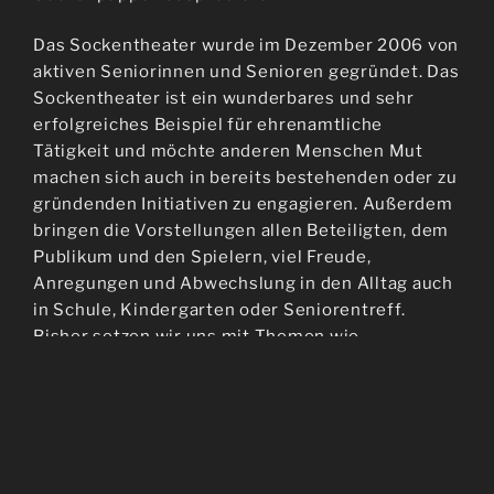
Das Sockentheater wurde im Dezember 2006 von
aktiven Seniorinnen und Senioren gegründet. Das
Sockentheater ist ein wunderbares und sehr
erfolgreiches Beispiel für ehrenamtliche
Tätigkeit und möchte anderen Menschen Mut
machen sich auch in bereits bestehenden oder zu
gründenden Initiativen zu engagieren. Außerdem
bringen die Vorstellungen allen Beteiligten, dem
Publikum und den Spielern, viel Freude,
Anregungen und Abwechslung in den Alltag auch
in Schule, Kindergarten oder Seniorentreff.
Bisher setzen wir uns mit Themen wie
Analphabetismus, Arbeitslosigkeit, Verlust,
Vorurteilen und den Wert der Phantasie
auseinander, sind aber für neue
Herausforderungen immer offen.
Die Proben finden einmal wöchentlich unter